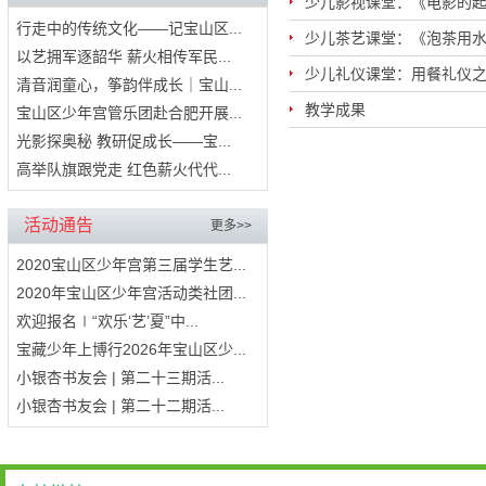
少儿影视课堂：《电影的
行走中的传统文化——记宝山区...
少儿茶艺课堂：《泡茶用水
以艺拥军逐韶华 薪火相传军民...
少儿礼仪课堂：用餐礼仪
清音润童心，筝韵伴成长｜宝山...
教学成果
宝山区少年宫管乐团赴合肥开展...
光影探奥秘 教研促成长——宝...
高举队旗跟党走 红色薪火代代...
活动通告
更多>>
2020宝山区少年宫第三届学生艺...
2020年宝山区少年宫活动类社团...
欢迎报名∣“欢乐‘艺’夏”中...
宝藏少年上博行2026年宝山区少...
小银杏书友会 | 第二十三期活...
小银杏书友会 | 第二十二期活...