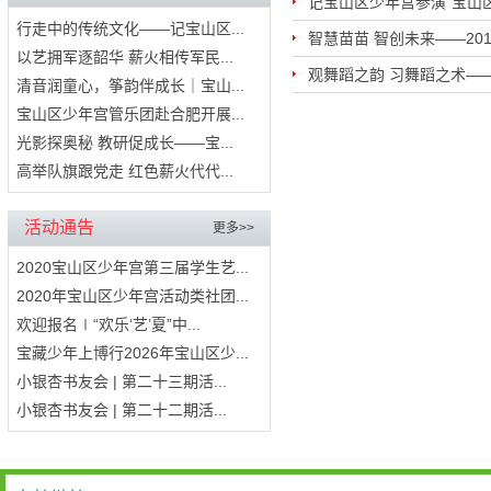
记宝山区少年宫参演“宝山
行走中的传统文化——记宝山区...
智慧苗苗 智创未来——20
以艺拥军逐韶华 薪火相传军民...
观舞蹈之韵 习舞蹈之术—
清音润童心，筝韵伴成长｜宝山...
宝山区少年宫管乐团赴合肥开展...
光影探奥秘 教研促成长——宝...
高举队旗跟党走 红色薪火代代...
活动通告
更多>>
2020宝山区少年宫第三届学生艺...
2020年宝山区少年宫活动类社团...
欢迎报名∣“欢乐‘艺’夏”中...
宝藏少年上博行2026年宝山区少...
小银杏书友会 | 第二十三期活...
小银杏书友会 | 第二十二期活...