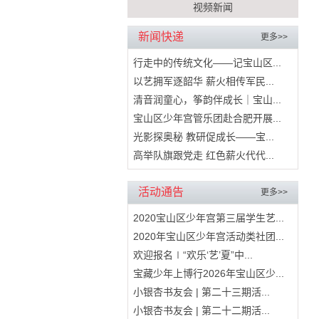
视频新闻
新闻快递
更多>>
行走中的传统文化——记宝山区...
以艺拥军逐韶华 薪火相传军民...
清音润童心，筝韵伴成长｜宝山...
宝山区少年宫管乐团赴合肥开展...
光影探奥秘 教研促成长——宝...
高举队旗跟党走 红色薪火代代...
活动通告
更多>>
2020宝山区少年宫第三届学生艺...
2020年宝山区少年宫活动类社团...
欢迎报名∣“欢乐‘艺’夏”中...
宝藏少年上博行2026年宝山区少...
小银杏书友会 | 第二十三期活...
小银杏书友会 | 第二十二期活...