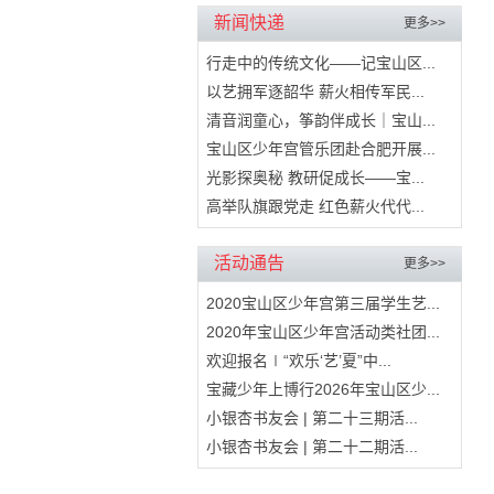
新闻快递
更多>>
行走中的传统文化——记宝山区...
以艺拥军逐韶华 薪火相传军民...
清音润童心，筝韵伴成长｜宝山...
宝山区少年宫管乐团赴合肥开展...
光影探奥秘 教研促成长——宝...
高举队旗跟党走 红色薪火代代...
活动通告
更多>>
2020宝山区少年宫第三届学生艺...
2020年宝山区少年宫活动类社团...
欢迎报名∣“欢乐‘艺’夏”中...
宝藏少年上博行2026年宝山区少...
小银杏书友会 | 第二十三期活...
小银杏书友会 | 第二十二期活...